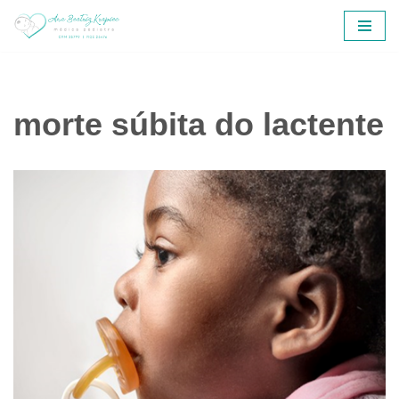
Pular
para
o
conteúdo
morte súbita do lactente